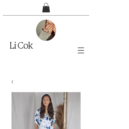
Li Cok