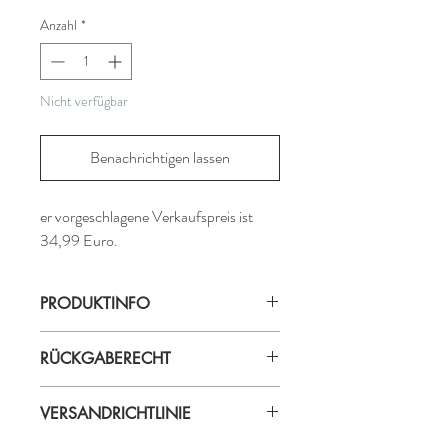
Anzahl
*
Nicht verfügbar
Benachrichtigen lassen
er vorgeschlagene Verkaufspreis ist
34,99 Euro.
PRODUKTINFO
Produktionsland: Bali
RÜCKGABERECHT
Material: Viskose
ProduzentIn:
Didi
Falls ein gekaufter Artikel zurückgeben
VERSANDRICHTLINIE
werden möchte, wird eine Gutschrift
ausgestellt.