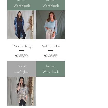
Warenkorb
Warenkorb
Poncho lang
Netzponcho
Preis
Preis
€ 39,99
€ 29,99
Nicht
In den
verfügbar
Warenkorb