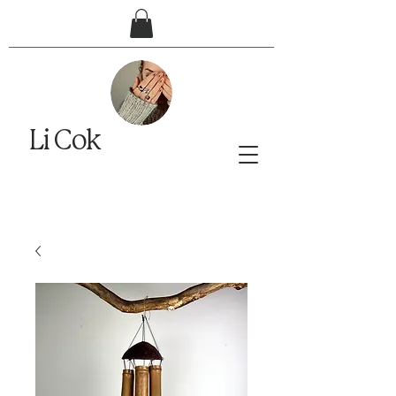
Li Cok