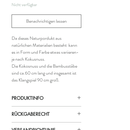
Nicht verfügbar
Benachrichtigen lassen
Da dieses Naturpordukt aus
natürlichen Materialien besteht kann
es in Form und Farbe etwas variieren-
je nach Kokusnuss.
Die Kokosnuss und die Bambusstäbe
sind ca.60 cm lang und insgesamt ist
das Klangspiel 90 cm groß.
PRODUKTINFO
Produktionsland: Bali
RÜCKGABERECHT
Material: Kokosnuss & Bambus
ProduzentIn: Kadek
Die Ware kann innerhalb von 14 Tagen