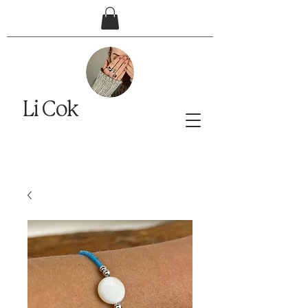
Li Cok