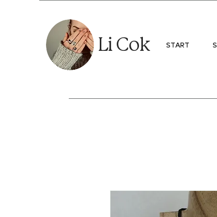
Li Cok
START