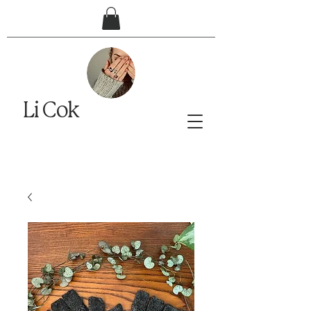
Li Cok