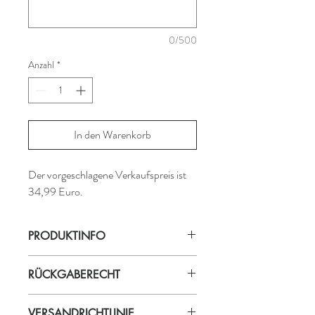
0/500
Anzahl
*
In den Warenkorb
Der vorgeschlagene Verkaufspreis ist
34,99 Euro.
PRODUKTINFO
Produktionsland: Peru
RÜCKGABERECHT
Material: 100% Alpakawolle
ProduzentIn:
Licet
Falls ein gekaufter Artikel zurückgeben
VERSANDRICHTLINIE