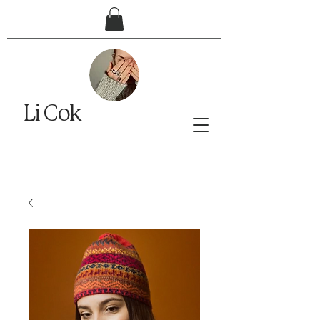
Li Cok