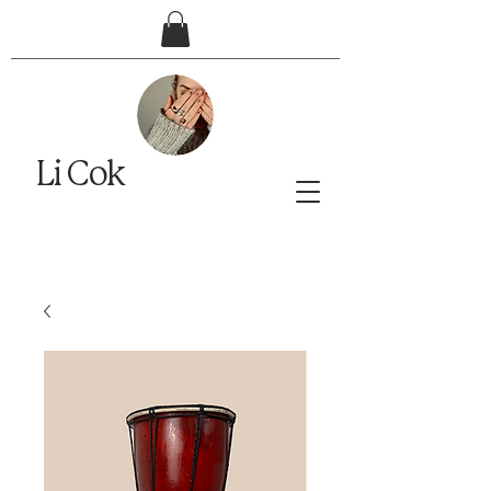
Li Cok