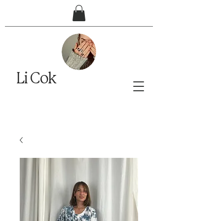
Li Cok