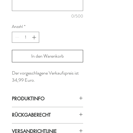
0/500
Anzahl
*
In den Warenkorb
Der vorgeschlagene Verkaufspreis ist
34,99 Euro.
PRODUKTINFO
Produktionsland: Bali
RÜCKGABERECHT
Material: Viskose
ProduzentIn: Didi
Falls ein gekaufter Artikel zurückgeben
VERSANDRICHTLINIE
werden möchte, wird eine Gutschrift