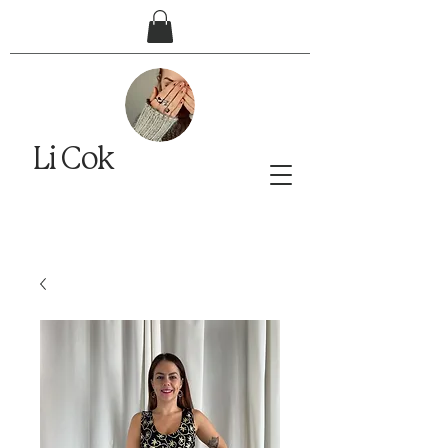
Li Cok