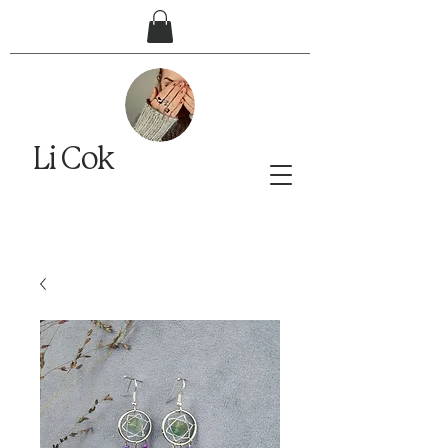
Li Cok