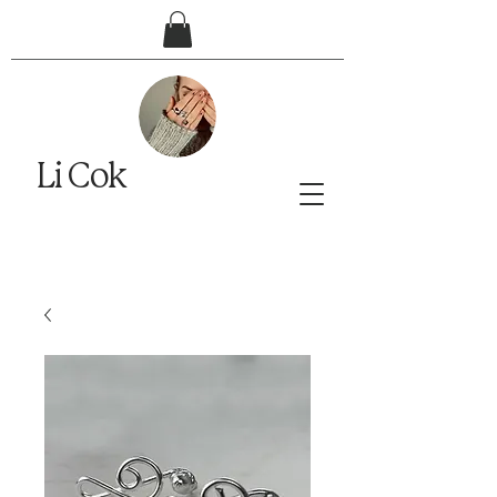
Li Cok