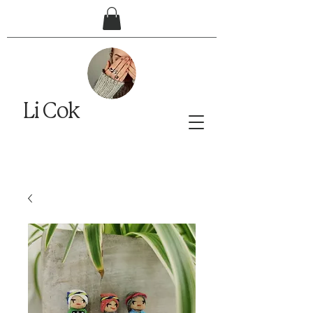
Li Cok