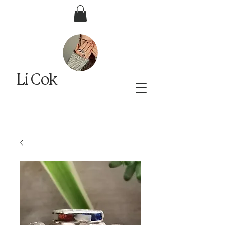
Li Cok