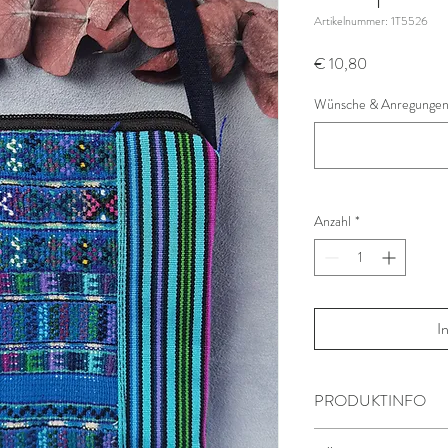
Artikelnummer: 1T5526
Preis
€ 10,80
Wünsche & Anregungen 
Anzahl
*
I
PRODUKTINFO
Produktionsland: Guate