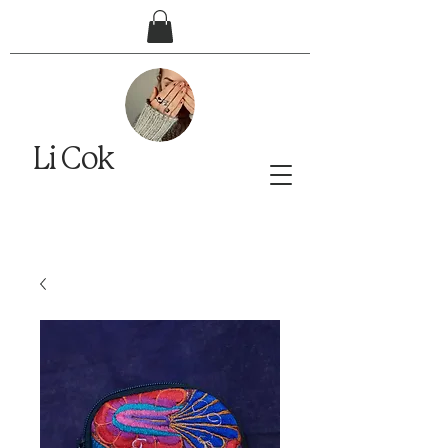
Li Cok