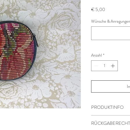
Preis
€ 5,00
Wünsche & Anregungen 
Anzahl
*
I
PRODUKTINFO
Produktionsland: Guate
RÜCKGABERECH
Material: Baumwolle