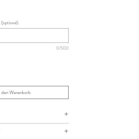
(optional)
0/500
n den Warenkorb
mala
T