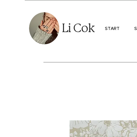
Li Cok
START