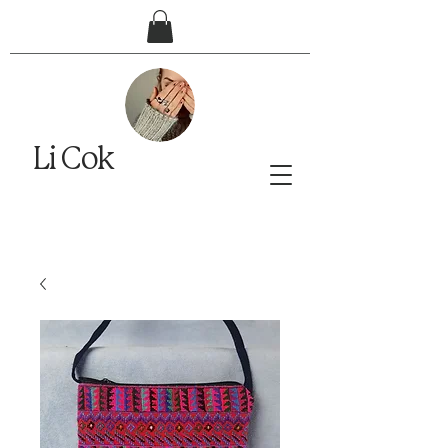
Li Cok