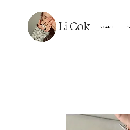
Li Cok
START