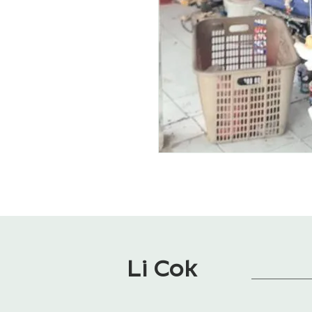
Li Cok