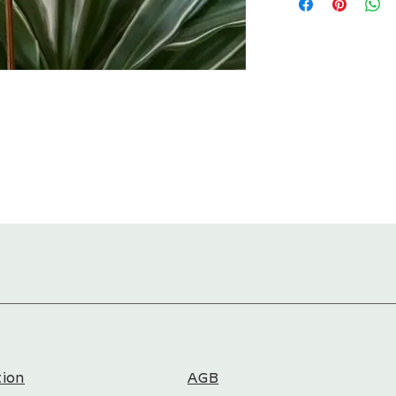
PM 45* = kleines Paket
PM 70* = mittleres Pak
PM 120* = großes Pake
*)
PM 45 = Längste und kü
max. 45 cm
PM 70 = Längste und kü
max. 70 cm
PM 120 = Längste und k
max. 120 cm
tion
AGB