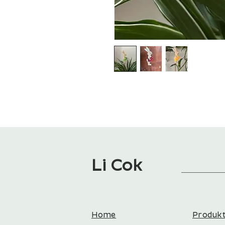
Li Cok
Home
Produk