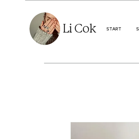
Li Cok
START