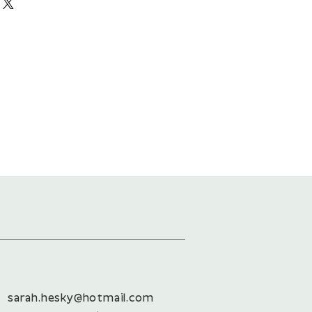
et
t
rzeste Seite des Pakets sind in Summe
rzeste Seite des Pakets sind in Summe
ürzeste Seite des Pakets sind in Summe
sarah.hesky@hotmail.com