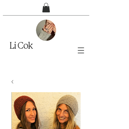
Li Cok