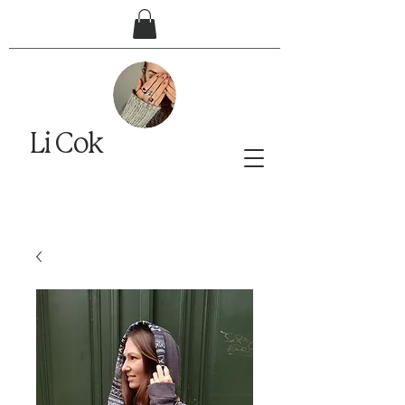
Li Cok