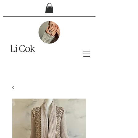
Li Cok