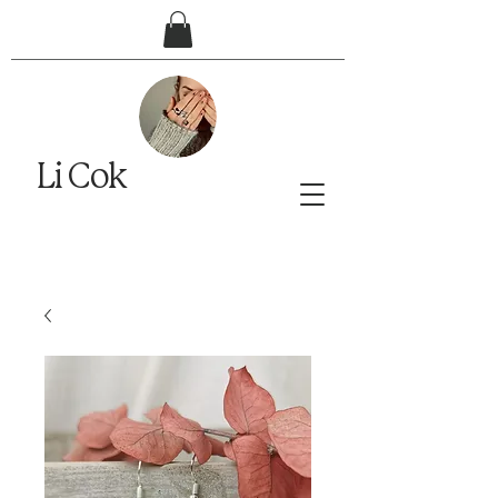
Li Cok