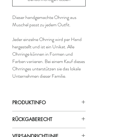
Dieser handgemachte Ohrring aus
Muschel passt zu jedem Outfit.
Jeder einzelne Ohrring wird per Hand
hergestellt und ist ein Unikat. Alle
Ohrringe können in Formen und
Farben variieren. Bei einem Kauf dieses
Ohrringes unterstützen sie das lokale
Unternehmen dieser Familie.
PRODUKTINFO
Produktionsland: Indonesien
RÜCKGABERECHT
Material: Muschel,Resin
Länge: ca. 2- 3 cm
Die Ware kann innerhalb von 14 Tagen
ProduzentIn: Yuli
VERSANDRICHTLINIE