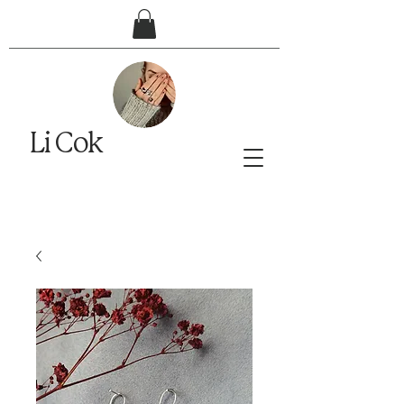
Li Cok