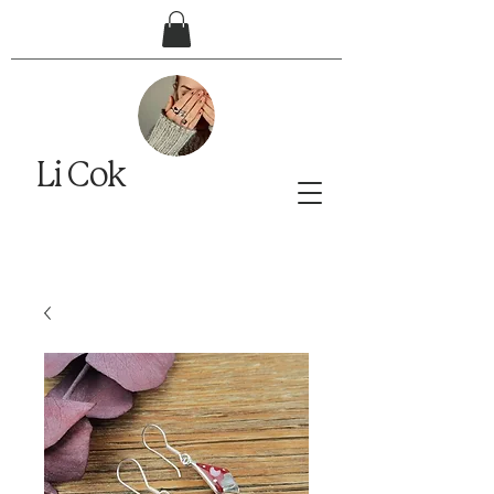
Li Cok