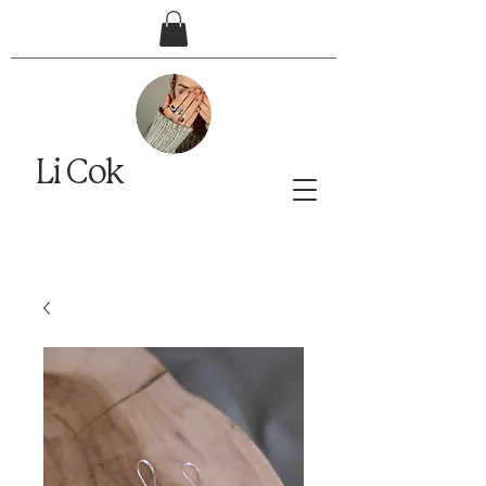
Li Cok