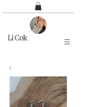
Li Cok