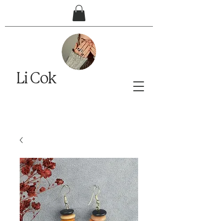
Li Cok