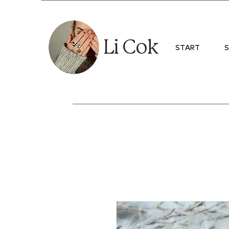
Li Cok
START