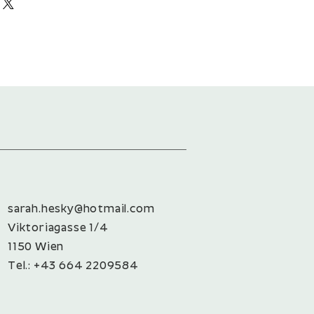
et
t
rzeste Seite des Pakets sind in Summe
rzeste Seite des Pakets sind in Summe
ürzeste Seite des Pakets sind in Summe
sarah.hesky@hotmail.com
Viktoriagasse 1/4
1150 Wien
Tel.: +43 664 2209584