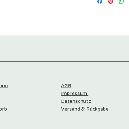
PM 45* = kleines Paket
PM 70* = mittleres Pak
PM 120* = großes Pake
*)
PM 45 = Längste und kü
max. 45 cm
PM 70 = Längste und kü
max. 70 cm
PM 120 = Längste und k
max. 120 cm
tion
AGB
Impressum
​
Datenschutz
orb
Versand & Rückgabe