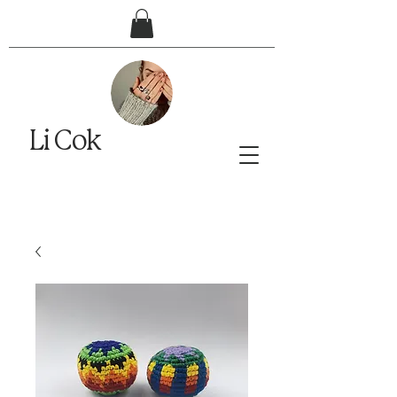
Li Cok