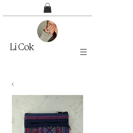
Li Cok