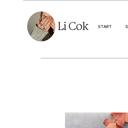
Li Cok
START