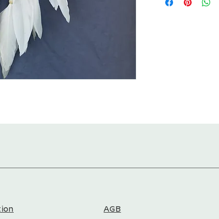
PM 45* = kleines Paket
PM 70* = mittleres Pak
PM 120* = großes Pake
*)
PM 45 = Längste und kü
max. 45 cm
PM 70 = Längste und kü
max. 70 cm
PM 120 = Längste und k
max. 120 cm
tion
AGB