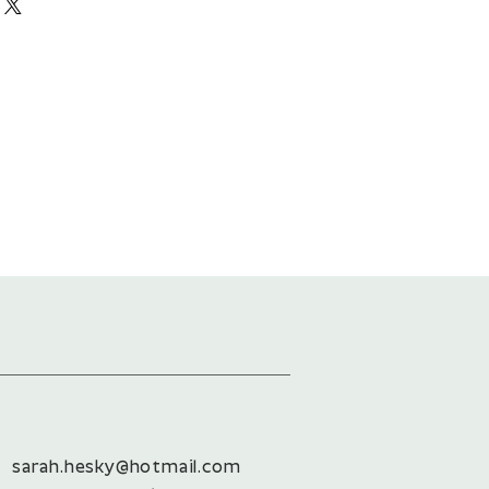
et
t
rzeste Seite des Pakets sind in Summe
rzeste Seite des Pakets sind in Summe
ürzeste Seite des Pakets sind in Summe
sarah.hesky@hotmail.com