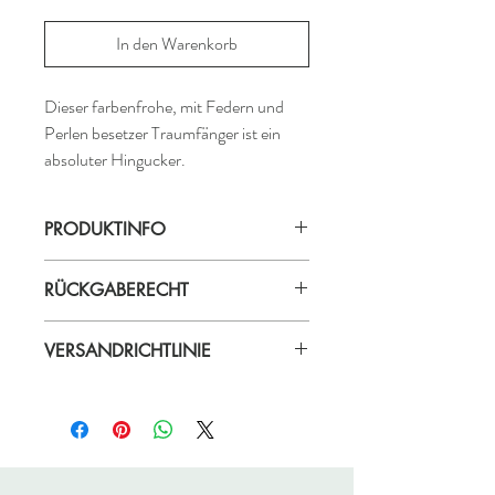
In den Warenkorb
Dieser farbenfrohe, mit Federn und
Perlen besetzer Traumfänger ist ein
absoluter Hingucker.
PRODUKTINFO
Produktionsland: Ecuador
RÜCKGABERECHT
Material: Perlen, Federn
ProduzentIn:
Germanico
Die Ware kann innerhalb von 14 Tagen
VERSANDRICHTLINIE
ohne Angabe von Gründen zurückgegeben
werden.
Die Versandkosten hängen von der Größe
des Pakets ab:
PM 45* = kleines Paket
PM 70* = mittleres Paket
PM 120* = großes Paket