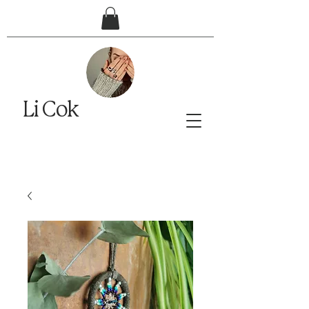
Li Cok