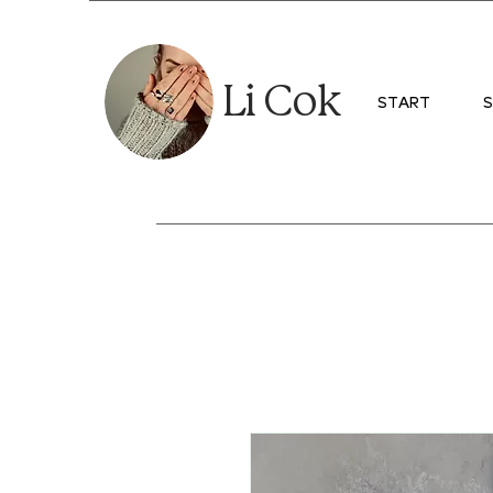
Li Cok
START