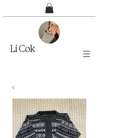
Li Cok